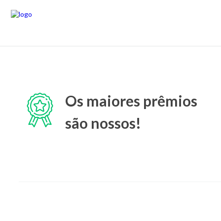
Os maiores prêmios
são nossos!