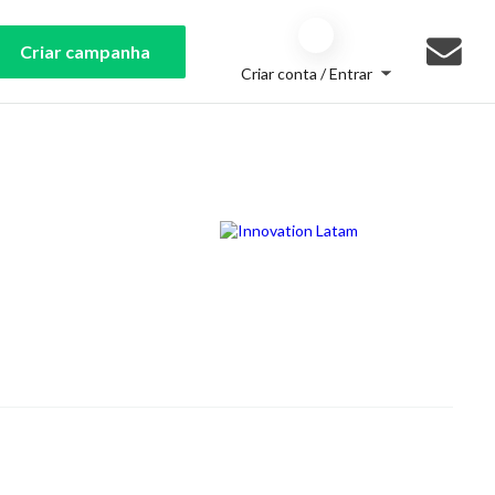
Criar campanha
Criar conta / Entrar