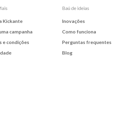
Mais
Baú de ideias
a Kickante
Inovações
 uma campanha
Como funciona
 e condições
Perguntas frequentes
idade
Blog