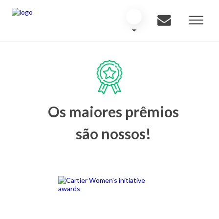
Os maiores prêmios
são nossos!