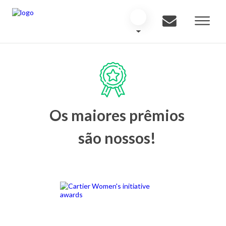
Os maiores prêmios
são nossos!