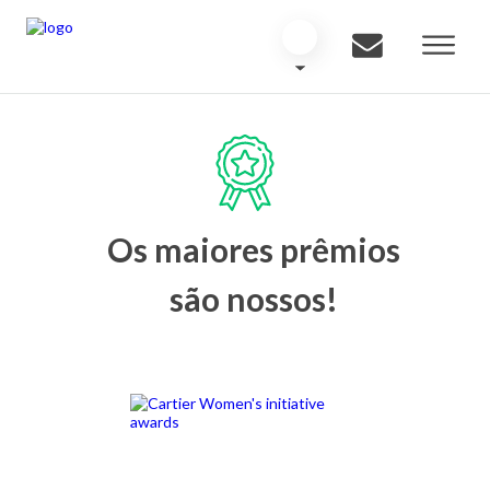
Os maiores prêmios
são nossos!