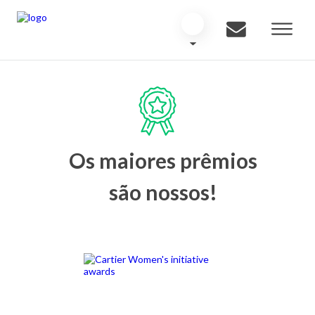
Os maiores prêmios
são nossos!