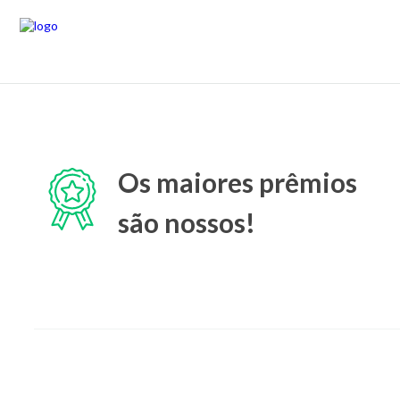
Os maiores prêmios
são nossos!