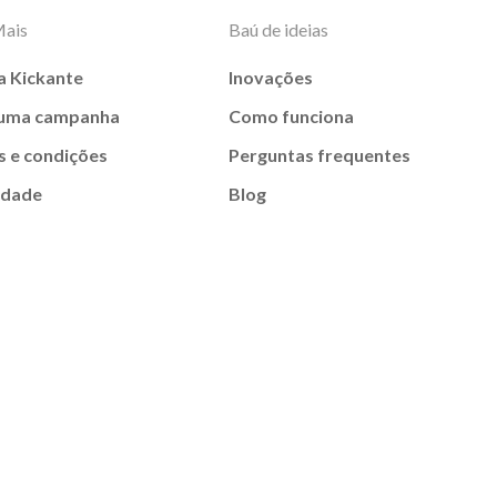
Mais
Baú de ideias
a Kickante
Inovações
 uma campanha
Como funciona
 e condições
Perguntas frequentes
idade
Blog