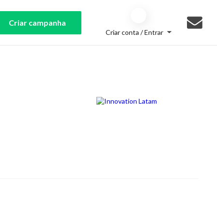
Criar campanha
Criar conta / Entrar