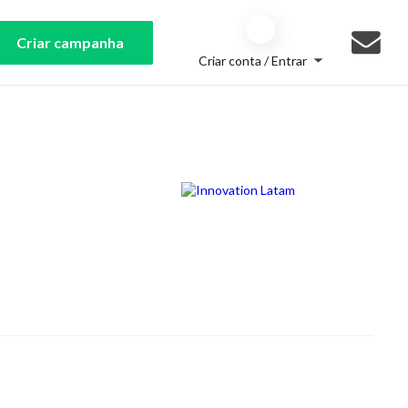
Criar campanha
Criar conta / Entrar