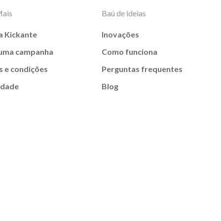
Mais
Baú de ideias
a Kickante
Inovações
 uma campanha
Como funciona
 e condições
Perguntas frequentes
idade
Blog