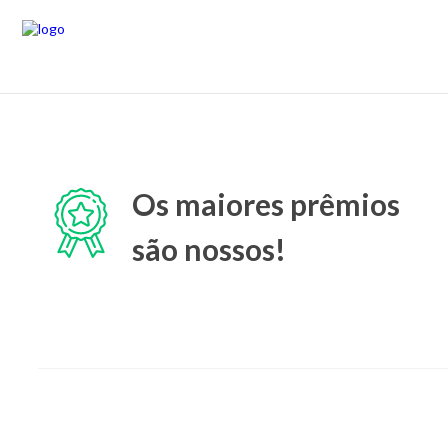
Os maiores prêmios
são nossos!