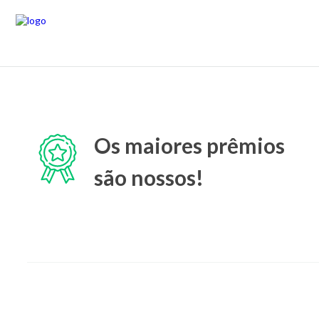
Os maiores prêmios
são nossos!