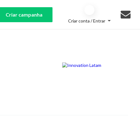
Criar campanha
Criar conta / Entrar