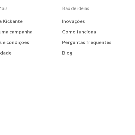
Mais
Baú de ideias
a Kickante
Inovações
 uma campanha
Como funciona
 e condições
Perguntas frequentes
idade
Blog