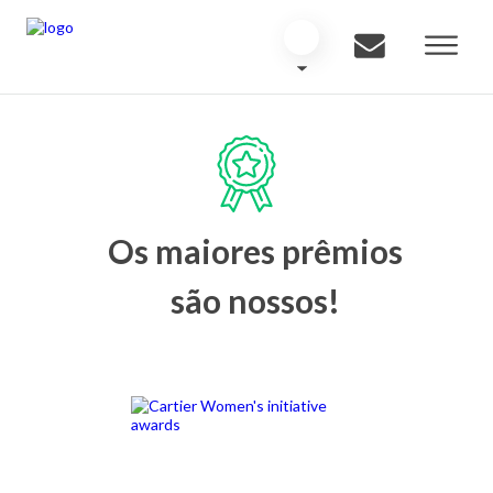
Os maiores prêmios
são nossos!