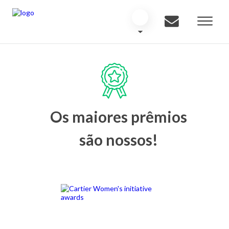
Os maiores prêmios
são nossos!