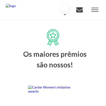
Os maiores prêmios
são nossos!