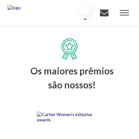
Os maiores prêmios
são nossos!