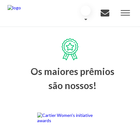
Os maiores prêmios
são nossos!