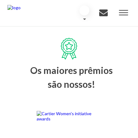
Os maiores prêmios
são nossos!