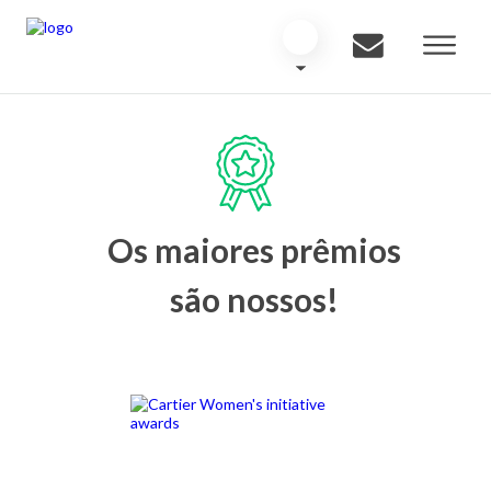
Os maiores prêmios
são nossos!