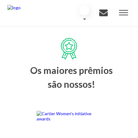
Os maiores prêmios
são nossos!