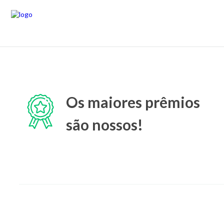
Os maiores prêmios
são nossos!