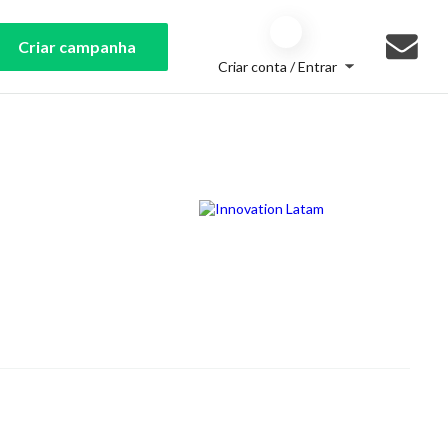
Criar campanha
Criar conta / Entrar