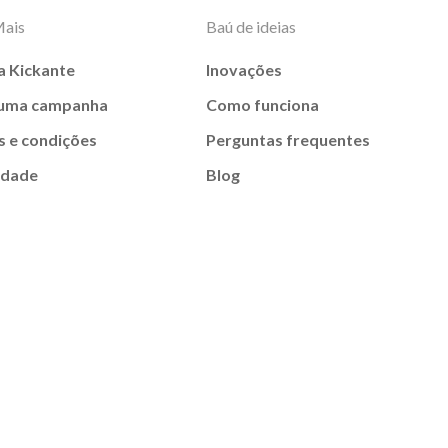
Mais
Baú de ideias
a Kickante
Inovações
 uma campanha
Como funciona
 e condições
Perguntas frequentes
idade
Blog