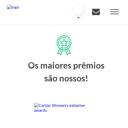
Os maiores prêmios
são nossos!