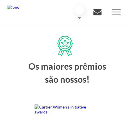
Os maiores prêmios
são nossos!