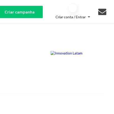
Criar campanha
Criar conta / Entrar