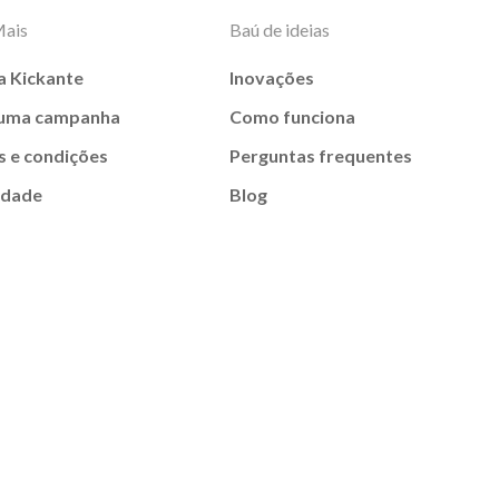
Mais
Baú de ideias
a Kickante
Inovações
 uma campanha
Como funciona
 e condições
Perguntas frequentes
idade
Blog