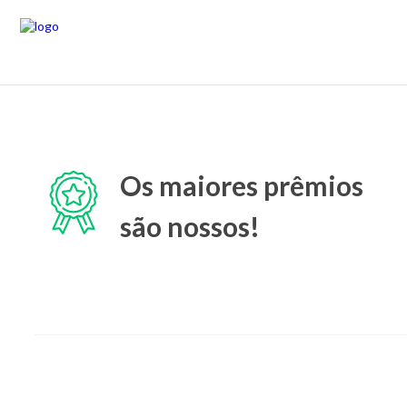
Os maiores prêmios
são nossos!