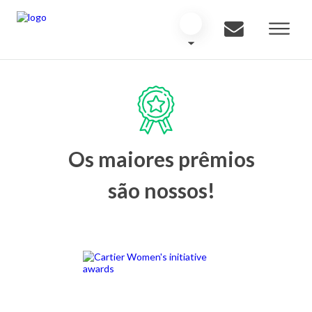
Os maiores prêmios
são nossos!