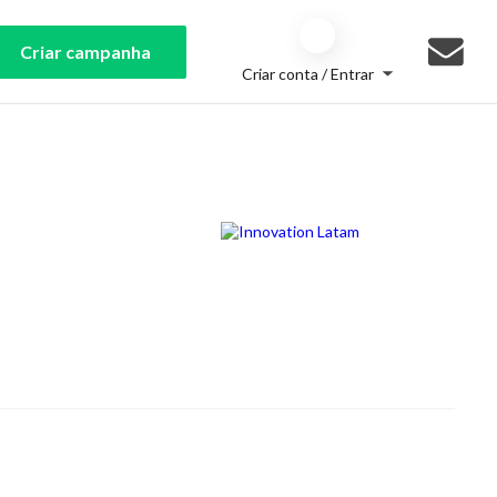
Criar campanha
Criar conta / Entrar