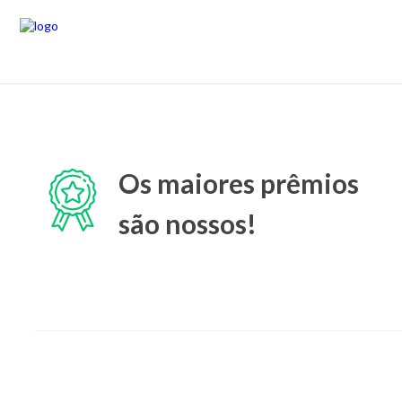
Os maiores prêmios
são nossos!