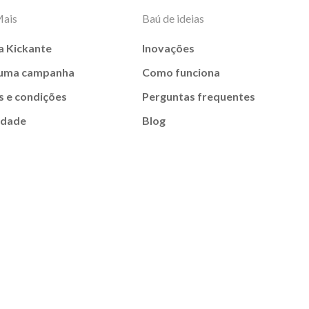
Mais
Baú de ideias
a Kickante
Inovações
 uma campanha
Como funciona
 e condições
Perguntas frequentes
idade
Blog