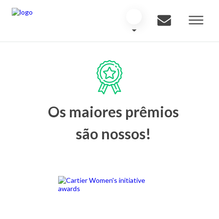
Os maiores prêmios
são nossos!