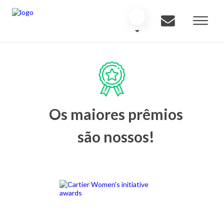
Os maiores prêmios
são nossos!