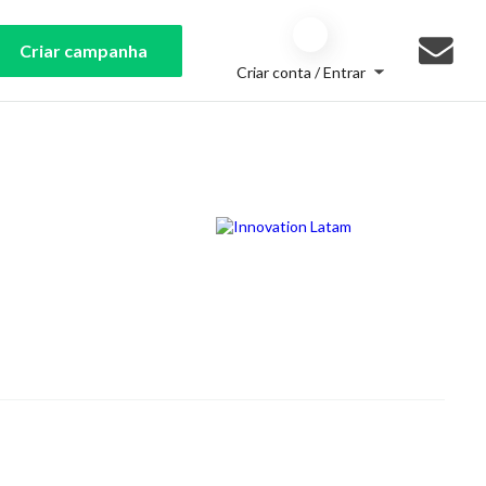
Criar campanha
Criar conta / Entrar