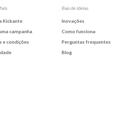
Mais
Baú de ideias
a Kickante
Inovações
 uma campanha
Como funciona
 e condições
Perguntas frequentes
idade
Blog