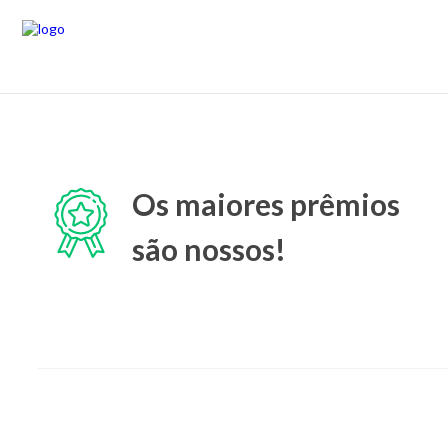
Os maiores prêmios
são nossos!