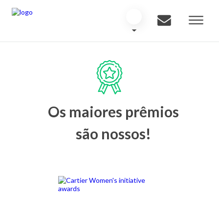
Os maiores prêmios
são nossos!