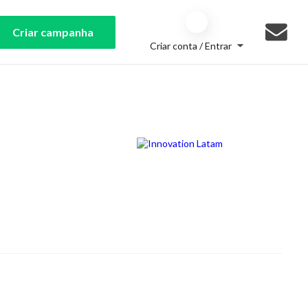
Criar campanha
Criar conta / Entrar