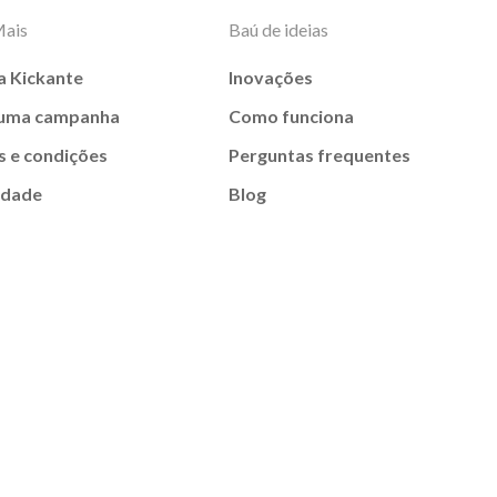
Mais
Baú de ideias
a Kickante
Inovações
 uma campanha
Como funciona
 e condições
Perguntas frequentes
idade
Blog