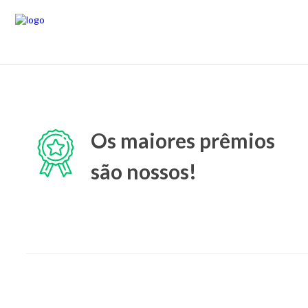
Os maiores prêmios
são nossos!