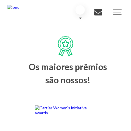
Os maiores prêmios
são nossos!