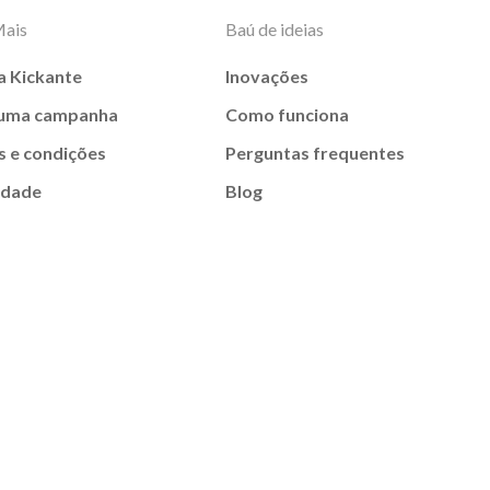
Mais
Baú de ideias
a Kickante
Inovações
 uma campanha
Como funciona
 e condições
Perguntas frequentes
idade
Blog