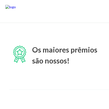
Os maiores prêmios
são nossos!