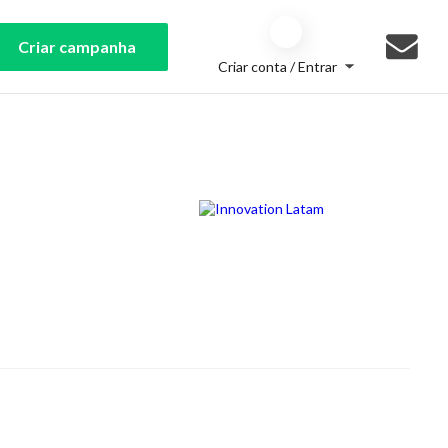
Criar campanha
Criar conta / Entrar