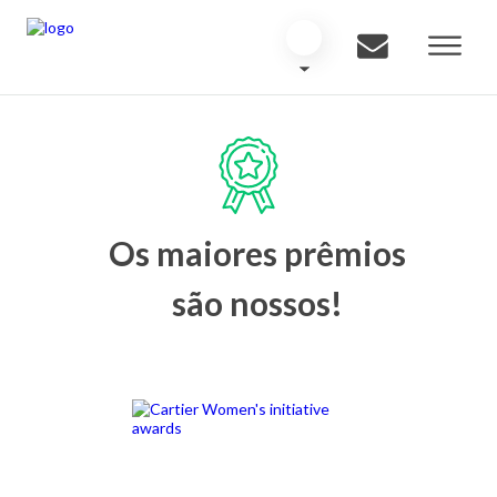
Os maiores prêmios
são nossos!