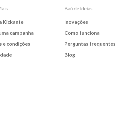
Mais
Baú de ideias
a Kickante
Inovações
 uma campanha
Como funciona
 e condições
Perguntas frequentes
idade
Blog