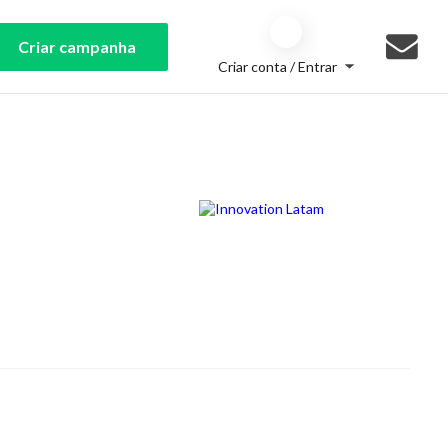
Criar campanha
Criar conta / Entrar