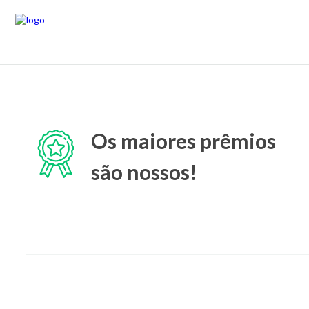
Os maiores prêmios
são nossos!