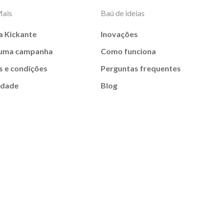
Mais
Baú de ideias
a Kickante
Inovações
 uma campanha
Como funciona
 e condições
Perguntas frequentes
idade
Blog