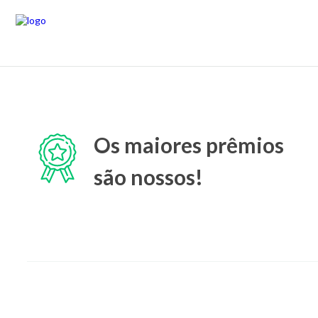
Os maiores prêmios
são nossos!