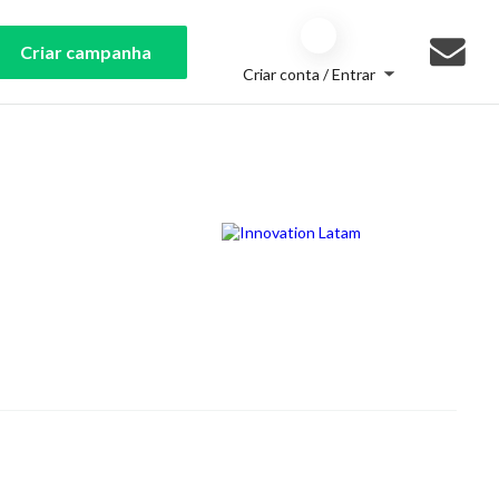
Criar campanha
Criar conta / Entrar