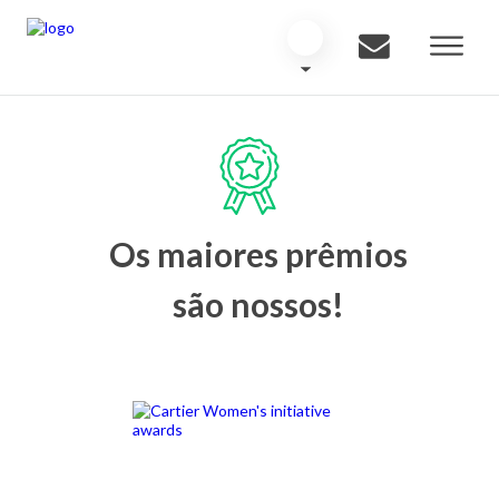
Os maiores prêmios
são nossos!