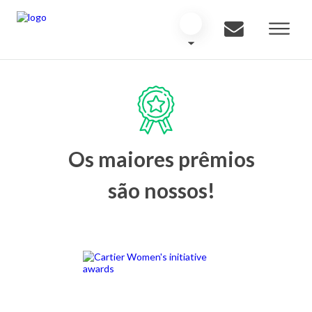
Os maiores prêmios
são nossos!