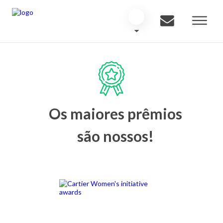
Os maiores prêmios
são nossos!