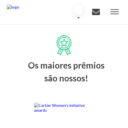
Os maiores prêmios
são nossos!