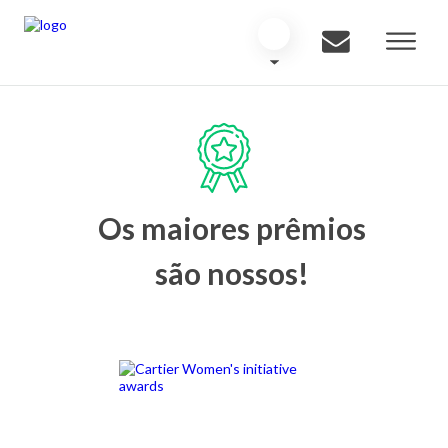
Os maiores prêmios
são nossos!