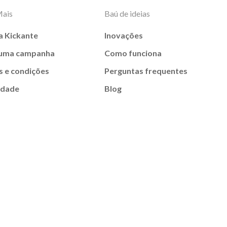
Mais
Baú de ideias
a Kickante
Inovações
 uma campanha
Como funciona
 e condições
Perguntas frequentes
idade
Blog