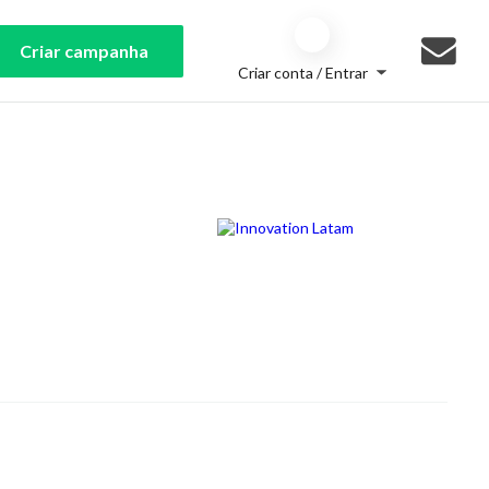
Criar campanha
Criar conta / Entrar