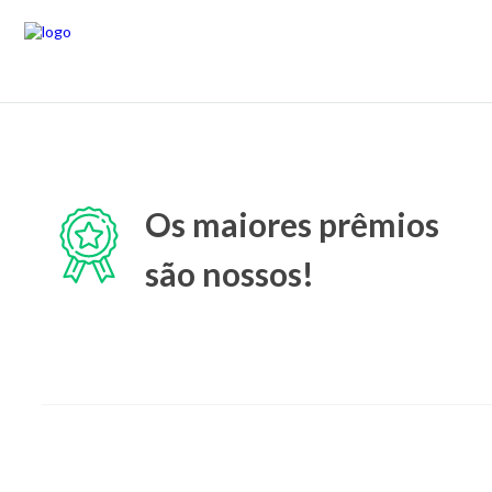
Os maiores prêmios
são nossos!