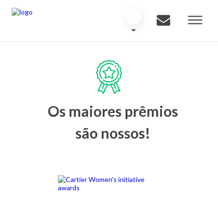
Os maiores prêmios
são nossos!