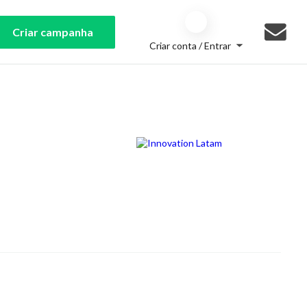
Criar campanha
Criar conta / Entrar