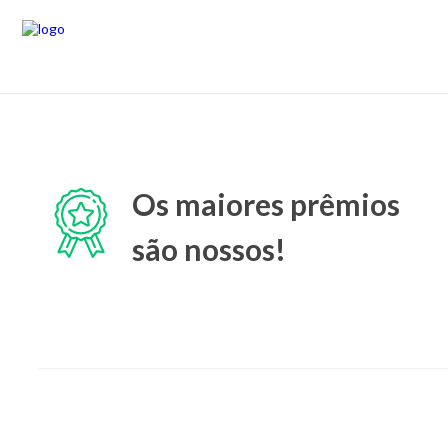
Os maiores prêmios
são nossos!