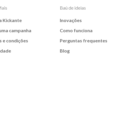
Mais
Baú de ideias
a Kickante
Inovações
 uma campanha
Como funciona
 e condições
Perguntas frequentes
idade
Blog