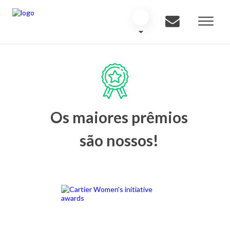
Os maiores prêmios
são nossos!