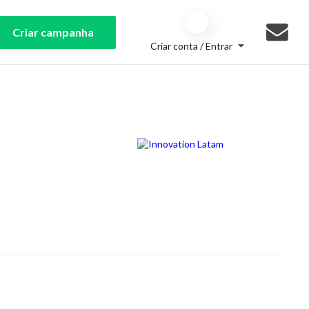
Criar campanha
Criar conta / Entrar