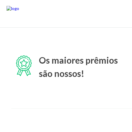
Os maiores prêmios
são nossos!