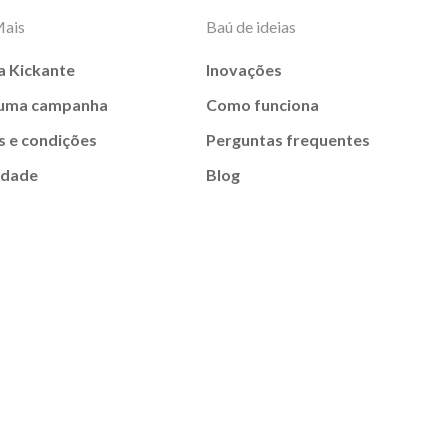
Mais
Baú de ideias
a Kickante
Inovações
 uma campanha
Como funciona
 e condições
Perguntas frequentes
idade
Blog