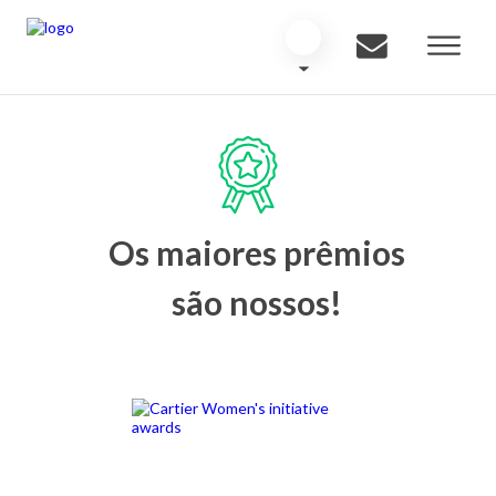
Os maiores prêmios
são nossos!