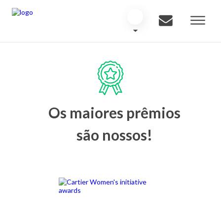
Os maiores prêmios
são nossos!