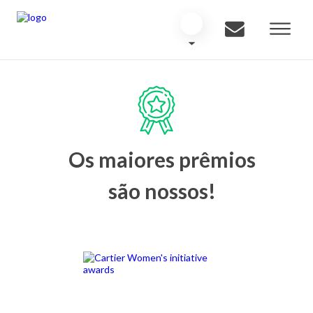
Os maiores prêmios
são nossos!