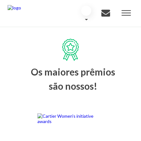
Os maiores prêmios
são nossos!