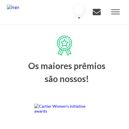
Os maiores prêmios
são nossos!