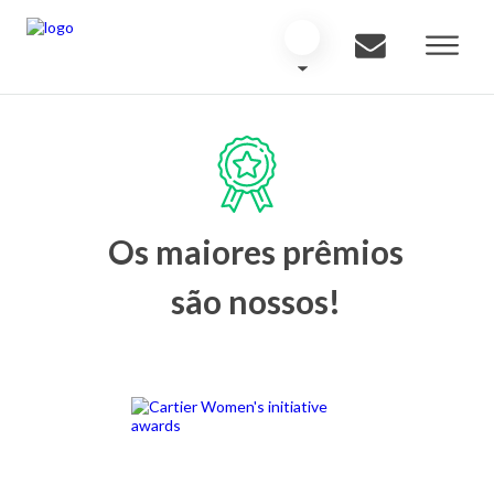
Os maiores prêmios
são nossos!