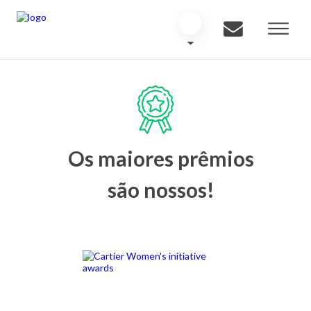
Os maiores prêmios
são nossos!