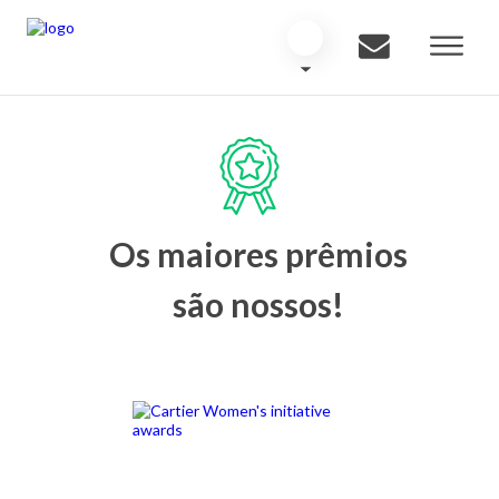
Os maiores prêmios
são nossos!